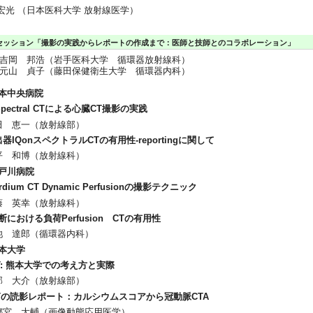
 宏光 （日本医科大学 放射線医学）
セッション「撮影の実践からレポートの作成まで：医師と技師とのコラボレーション」
吉岡 邦浩（岩手医科大学 循環器放射線科）
元山 貞子（藤田保健衛生大学 循環器内科）
本中央病院
 Spectral CTによる心臓CT撮影の実践
田 恵一（放射線部）
器IQonスペクトラルCTの有用性-reportingに関して
平 和博（放射線科）
戸川病院
rdium CT Dynamic Perfusionの撮影テクニック
藤 英幸（放射線科）
断における負荷Perfusion CTの有用性
池 達郎（循環器内科）
本大学
T: 熊本大学での考え方と実際
部 大介（放射線部）
Tの読影レポート：カルシウムスコアから冠動脈CTA
都宮 大輔（画像動態応用医学）