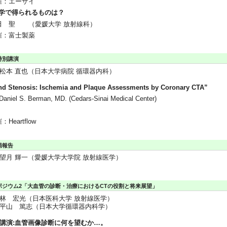
催：エーザイ
学で得られるものは？
田 聖 （愛媛大学 放射線科）
催：富士製薬
特別講演
松本 直也（日本大学病院 循環器内科）
d Stenosis: Ischemia and Plaque Assessments by Coronary CTA”
 Daniel S. Berman, MD. (Cedars-Sinai Medical Center)
：Heartflow
局報告
望月 輝一（愛媛大学大学院 放射線医学）
ポジウム2「大血管の診断・治療におけるCTの役割と将来展望」
林 宏光（日本医科大学 放射線医学）
平山 篤志（日本大学循環器内科学）
基調講演:血管画像診断に何を望むか…。