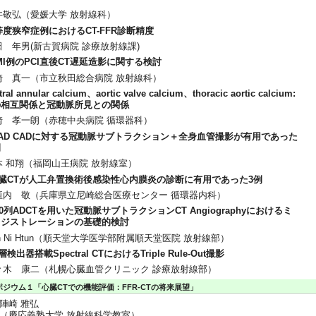
井敬弘（愛媛大学 放射線科）
等度狭窄症例におけるCT-FFR診断精度
田 年男(新古賀病院 診療放射線課)
MI例のPCI直後CT遅延造影に関する検討
崎 真一（市立秋田総合病院 放射線科）
al annular calcium、aortic valve calcium、thoracic aortic calcium:
の相互関係と冠動脈所見との関係
崎 孝一朗（赤穂中央病院 循環器科）
PAD CADに対する冠動脈サブトラクション＋全身血管撮影が有用であった
例
本 和翔（福岡山王病院 放射線室）
臓CTが人工弁置換術後感染性心内膜炎の診断に有用であった3例
垣内 敬（兵庫県立尼崎総合医療センター 循環器内科）
0列ADCTを用いた冠動脈サブトラクションCT Angiographyにおけるミ
レジストレーションの基礎的検討
n Ni Htun（順天堂大学医学部附属順天堂医院 放射線部）
検出器搭載Spectral CTにおけるTriple Rule-Out撮影
々木 康二（札幌心臓血管クリニック 診療放射線部）
ポジウム１「心臓CTでの機能評価：FFR-CTの将来展望」
陣崎 雅弘
（慶応義塾大学 放射線科学教室）