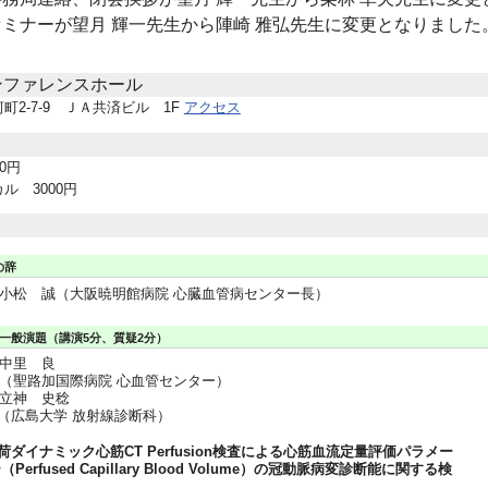
ミナーが望月 輝一先生から陣崎 雅弘先生に変更となりました
ンファレンスホール
2-7-9 ＪＡ共済ビル 1F
アクセス
0円
ル 3000円
の辞
小松 誠（大阪暁明館病院 心臓血管病センター長）
一般演題（講演5分、質疑2分）
中里 良
（聖路加国際病院 心血管センター）
立神 史稔
（広島大学 放射線診断科）
荷ダイナミック心筋CT Perfusion検査による心筋血流定量評価パラメー
（Perfused Capillary Blood Volume）の冠動脈病変診断能に関する検